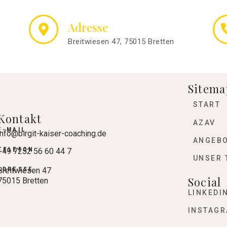
Adresse
Breitwiesen 47, 75015 Bretten
Sitema
START
Kontakt
AZAV
E-MAIL
info@birgit-kaiser-coaching.de
ANGEB
TELEFON
+49 7252 56 60 44 7
UNSER 
ADRESSE
Breitwiesen 47
Social
75015 Bretten
LINKEDI
INSTAG